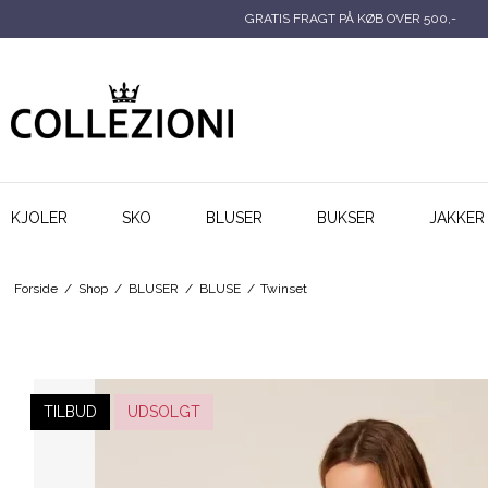
GRATIS FRAGT PÅ KØB OVER 500,-
KJOLER
SKO
BLUSER
BUKSER
JAKKER
Forside
/
Shop
/
BLUSER
/
BLUSE
/
Twinset
TILBUD
UDSOLGT