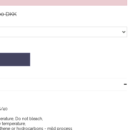
00 DKK
S/40
rature, Do not bleach,
w temperature,
ethene or hydrocarbons - mild process