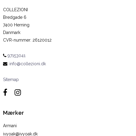
COLLEZIONI
Bredgade 6
7400 Herning
Danmark
CVR-nummer
:
26120012
97153041
:
info@collezioni.dk
Sitemap
Mærker
Armani
ivyoak@ivyoak.dk