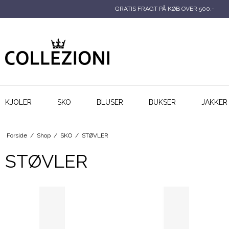
GRATIS FRAGT PÅ KØB OVER 500,-
KJOLER
SKO
BLUSER
BUKSER
JAKKER
Forside
/
Shop
/
SKO
/
STØVLER
STØVLER