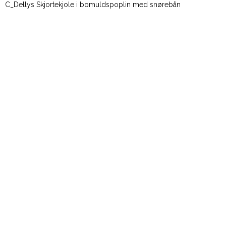
C_Dellys Skjortekjole i bomuldspoplin med snørebån