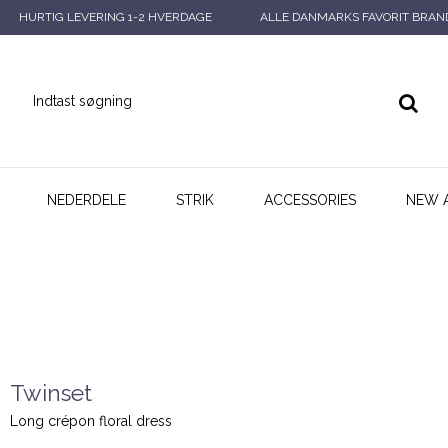
HURTIG LEVERING 1-2 HVERDAGE
ALLE DANMARKS FAVORIT BRAN
NEDERDELE
STRIK
ACCESSORIES
NEW 
Twinset
Long crépon floral dress