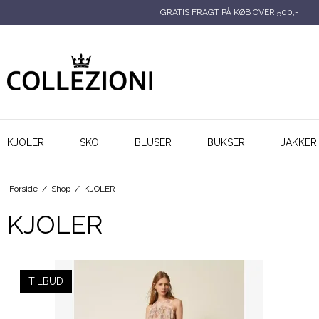
GRATIS FRAGT PÅ KØB OVER 500,-
KJOLER
SKO
BLUSER
BUKSER
JAKKER
Forside
/
Shop
/
KJOLER
KJOLER
TILBUD