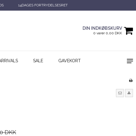
DS
14DAGES FORTRYDELSESRET
DIN INDKØBSKURV
0 varer 0,00 DKK
ARRIVALS
SALE
GAVEKORT
00 DKK