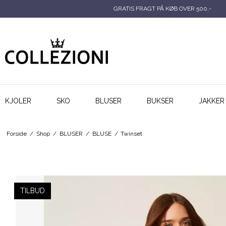
GRATIS FRAGT PÅ KØB OVER 500,-
KJOLER
SKO
BLUSER
BUKSER
JAKKER
Forside
/
Shop
/
BLUSER
/
BLUSE
/
Twinset
TILBUD