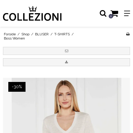
0
Forside
/
Shop
/
BLUSER
/
T-SHIRTS
/
Boss Women
-30%