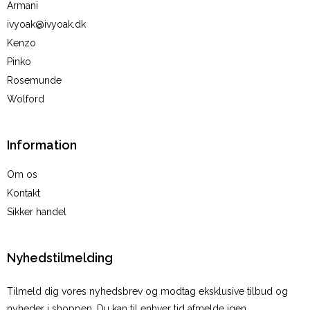
Armani
ivyoak@ivyoak.dk
Kenzo
Pinko
Rosemunde
Wolford
Information
Om os
Kontakt
Sikker handel
Nyhedstilmelding
Tilmeld dig vores nyhedsbrev og modtag eksklusive tilbud og
nyheder i shoppen. Du kan til enhver tid afmelde igen.