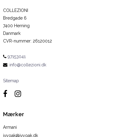
COLLEZIONI
Bredgade 6
7400 Herning
Danmark
CVR-nummer
:
26120012
97153041
:
info@collezioni.dk
Sitemap
Mærker
Armani
ivyoak@ivyoak.dk