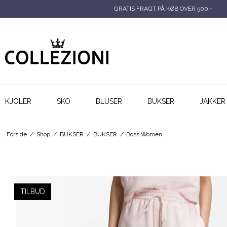
GRATIS FRAGT PÅ KØB OVER 500,-
KJOLER
SKO
BLUSER
BUKSER
JAKKER
Forside
/
Shop
/
BUKSER
/
BUKSER
/
Boss Women
TILBUD