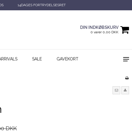
DS
14DAGES FORTRYDELSESRET
DIN INDKØBSKURV
0 varer 0,00 DKK
ARRIVALS
SALE
GAVEKORT
n
00 DKK