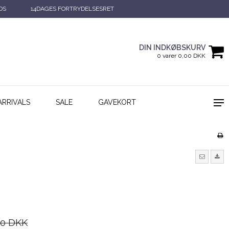
DS
14DAGES FORTRYDELSESRET
DIN INDKØBSKURV
0 varer 0,00 DKK
ARRIVALS
SALE
GAVEKORT
00 DKK