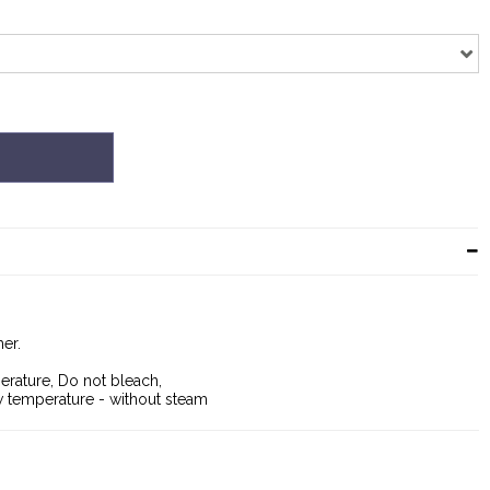
er.
rature, Do not bleach,
w temperature - without steam