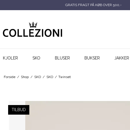
GRATIS FRAGT PÅ KØB OVER 500,-
KJOLER
SKO
BLUSER
BUKSER
JAKKER
Forside
/
Shop
/
SKO
/
SKO
/
Twinset
TILBUD