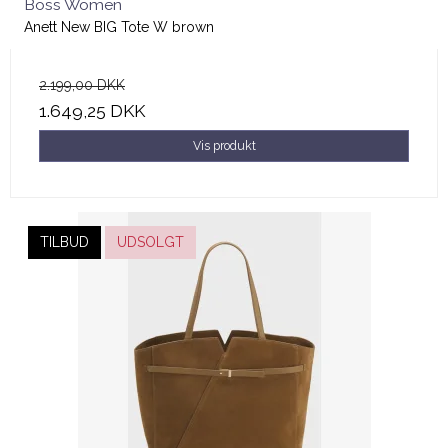
Boss Women
Anett New BIG Tote W brown
2.199,00 DKK
1.649,25 DKK
Vis produkt
TILBUD
UDSOLGT