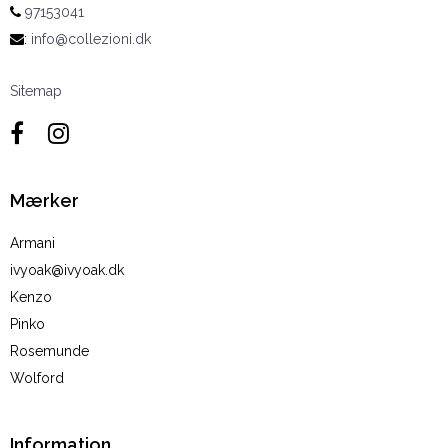
97153041
:
info@collezioni.dk
Sitemap
Mærker
Armani
ivyoak@ivyoak.dk
Kenzo
Pinko
Rosemunde
Wolford
Information