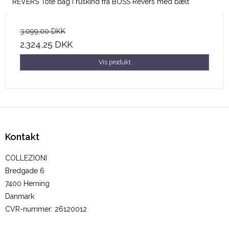
REVERS Tote bag i ruskind fra BOSS Revers med bælt
3.099,00 DKK
2.324,25 DKK
Vis produkt
Kontakt
COLLEZIONI
Bredgade 6
7400 Herning
Danmark
CVR-nummer
:
26120012